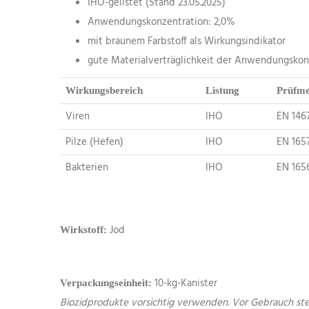
IHO-gelistet (Stand 23.05.2025)
Anwendungskonzentration: 2,0%
mit braunem Farbstoff als Wirkungsindikator
gute Materialverträglichkeit der Anwendungskon
Wirkungsbereich
Listung
Prüfme
Viren
IHO
EN 146
Pilze (Hefen)
IHO
EN 165
Bakterien
IHO
EN 165
Jod
Wirkstoff:
10-kg-Kanister
Verpackungseinheit:
Biozidprodukte vorsichtig verwenden. Vor Gebrauch stet