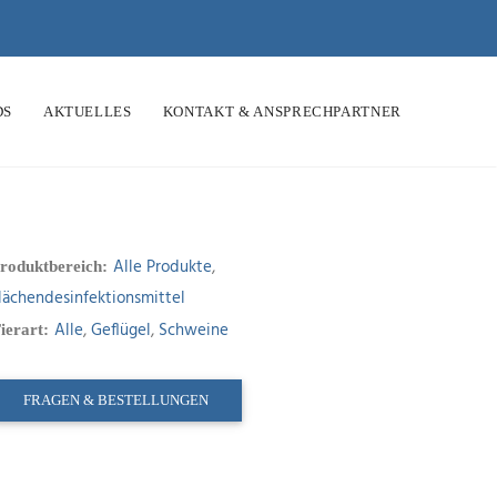
DS
AKTUELLES
KONTAKT & ANSPRECHPARTNER
Alle Produkte
,
roduktbereich:
lächendesinfektionsmittel
Alle
,
Geflügel
,
Schweine
ierart:
FRAGEN & BESTELLUNGEN