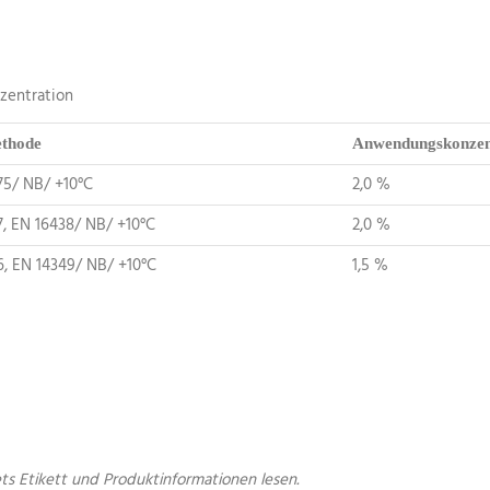
zentration
thode
Anwendungskonzen
75/ NB/ +10°C
2,0 %
7, EN 16438/ NB/ +10°C
2,0 %
6, EN 14349/ NB/ +10°C
1,5 %
s Etikett und Produktinformationen lesen.