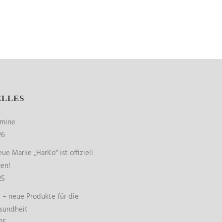
ELLES
rmine
26
ue Marke „HarKo“ ist offiziell
gen!
25
– neue Produkte für die
sundheit