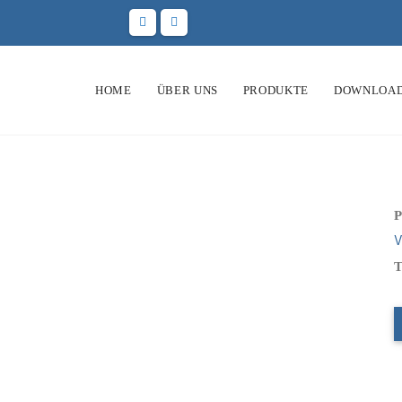
HOME
ÜBER UNS
PRODUKTE
DOWNLOA
P
V
T