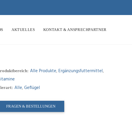
DS
AKTUELLES
KONTAKT & ANSPRECHPARTNER
Alle Produkte
,
Ergänzungsfuttermittel
,
roduktbereich:
itamine
Alle
,
Geflügel
ierart:
FRAGEN & BESTELLUNGEN