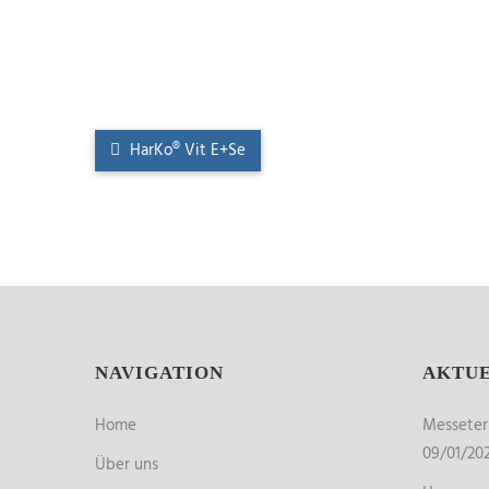
HarKo® Vit E+Se
NAVIGATION
AKTU
Home
Messete
09/01/20
Über uns