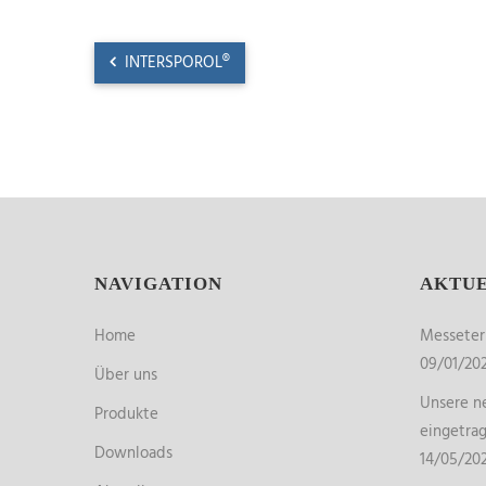
INTERSPOROL®
NAVIGATION
AKTU
Home
Messete
09/01/20
Über uns
Unsere ne
Produkte
eingetra
Downloads
14/05/20