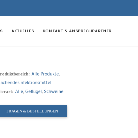
S
AKTUELLES
KONTAKT & ANSPRECHPARTNER
Alle Produkte
,
roduktbereich:
lächendesinfektionsmittel
Alle
,
Geflügel
,
Schweine
ierart:
FRAGEN & BESTELLUNGEN