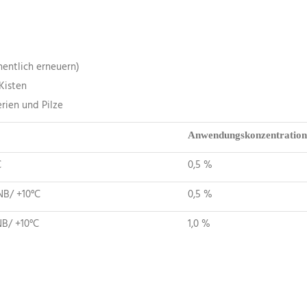
entlich erneuern)
Kisten
rien und Pilze
Anwendungskonzentration
C
0,5 %
NB/ +10°C
0,5 %
NB/ +10°C
1,0 %