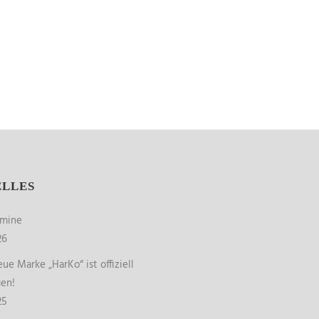
ELLES
rmine
26
ue Marke „HarKo“ ist offiziell
gen!
25