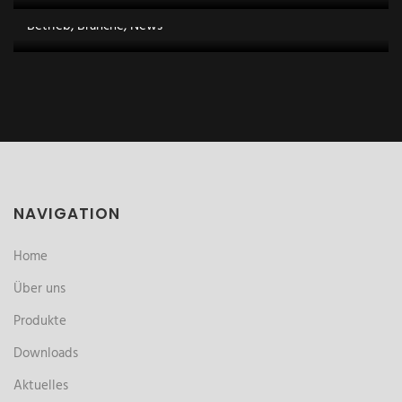
Auf Die Desinfektion!
Betrieb, Branche, News
NAVIGATION
Home
Über uns
Produkte
Downloads
Aktuelles