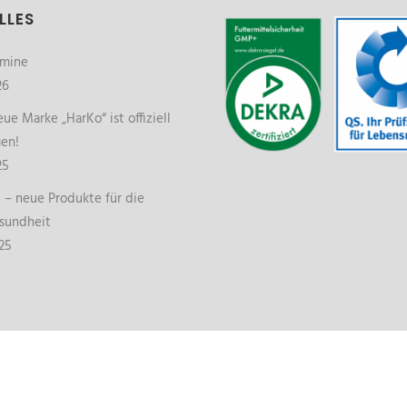
LLES
rmine
26
ue Marke „HarKo“ ist offiziell
gen!
25
– neue Produkte für die
sundheit
25