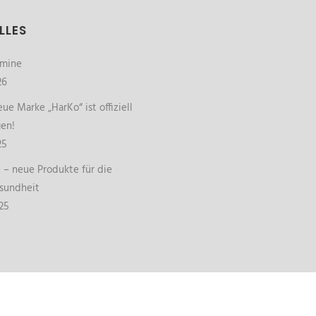
LLES
rmine
26
ue Marke „HarKo“ ist offiziell
gen!
25
– neue Produkte für die
sundheit
25