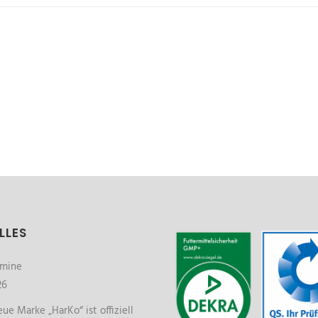
LLES
rmine
26
ue Marke „HarKo“ ist offiziell