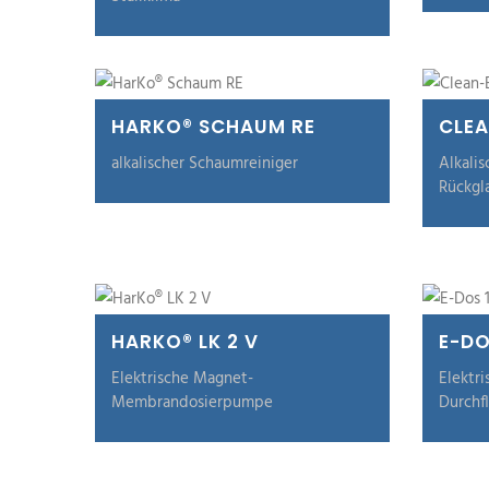
HARKO® SCHAUM RE
CLEA
alkalischer Schaumreiniger
Alkalis
Rückgl
HARKO® LK 2 V
E-DO
Elektrische Magnet-
Elektri
Membrandosierpumpe
Durchf