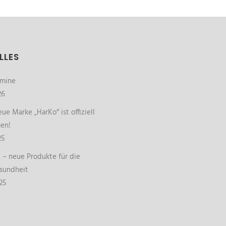
LLES
rmine
26
ue Marke „HarKo“ ist offiziell
gen!
25
– neue Produkte für die
sundheit
25