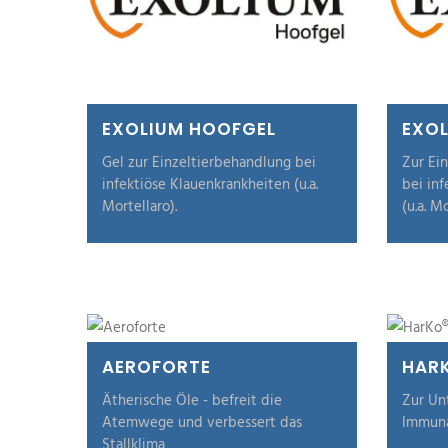
EXOLIUM HOOFGEL
EXO
Gel zur Einzeltierbehandlung bei
Zur Ei
infektiöse Klauenkrankheiten (u.a.
bei in
Mortellaro).
(u.a. Mo
AEROFORTE
HARK
Ätherische Öle - befreit die
Zur Un
Atemwege und verbessert das
Immun
Stallklima