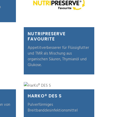
n
NUTRIPRESERVE
FAVOURITE
Appetitverbesserer für Flüssigfutter
und TMR als Mischung aus
organischen Säuren, Thymianöl und
Glukose.
HARKO® DES S
on von
Pulverförmiges
Breitbanddesinfektionsmittel