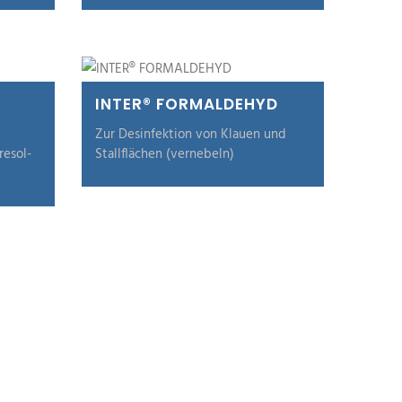
INTER® FORMALDEHYD
Zur Desinfektion von Klauen und
resol-
Stallflächen (vernebeln)