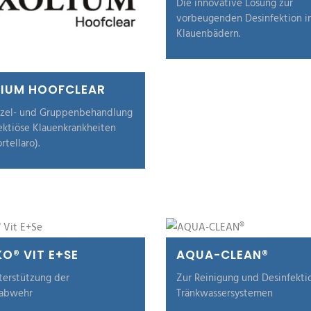
Die innovative Lösung zur
vorbeugenden Desinfektion i
Klauenbädern.
LIUM HOOFCLEAR
nzel- und Gruppenbehandlung
fektiöse Klauenkrankheiten
rtellaro).
O® VIT E+SE
AQUA-CLEAN®
terstützung der
Zur Reinigung und Desinfekti
abwehr
Tränkwassersystemen