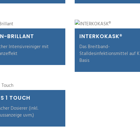
N-BRILLANT
INTERKOKASK®
cher Intensivreiniger mit
Das Breitband-
anzeffekt
Stalldesinfektionsmittel auf K
Basis
S 1 TOUCH
scher Dosierer (inkl.
lussanzeige uvm.)