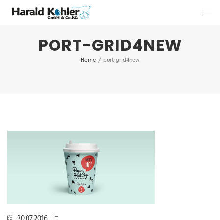
PORT-GRID4NEW
Home
/
port-grid4new
30.07.2016