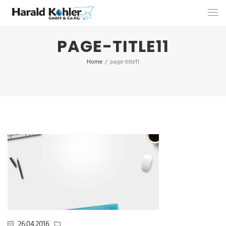
PAGE-TITLE11
Home
/
page-title11
26.04.2016