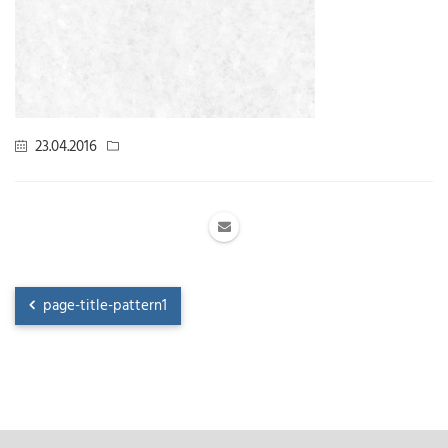
23.04.2016
page-title-pattern1