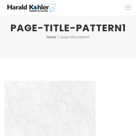
PAGE-TITLE-PATTERN1
Home
/
page-title-pattern1