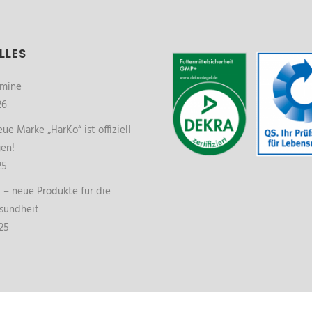
LLES
rmine
26
ue Marke „HarKo“ ist offiziell
gen!
25
– neue Produkte für die
sundheit
25