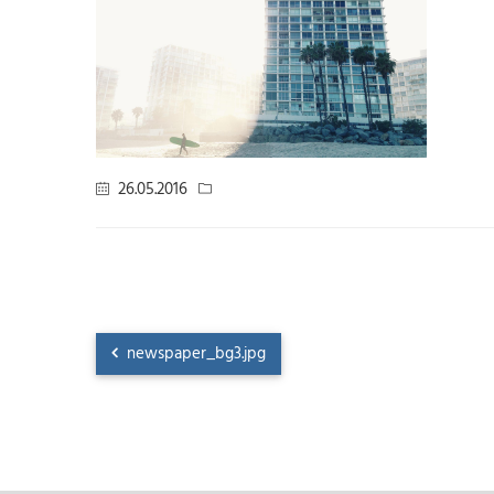
26.05.2016
newspaper_bg3.jpg