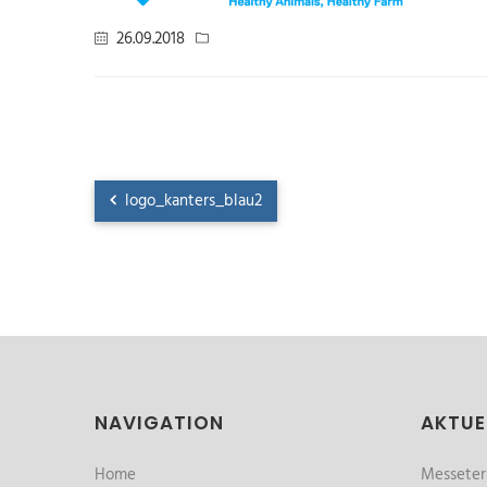
26.09.2018
logo_kanters_blau2
NAVIGATION
AKTUE
Home
Messete