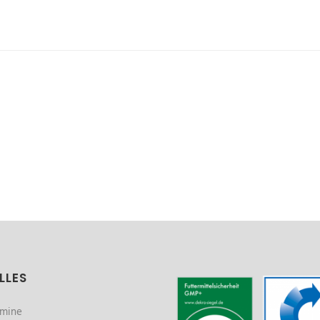
LLES
rmine