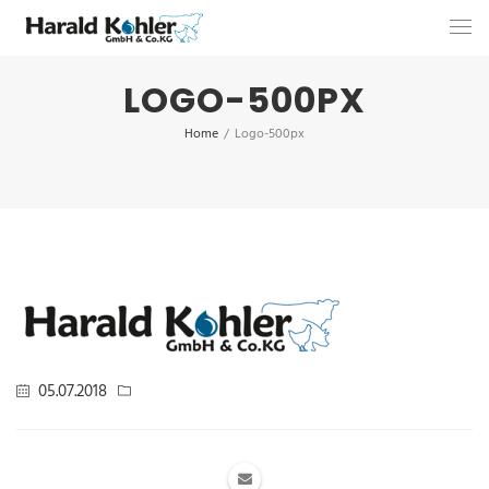
LOGO-500PX
Home
/
Logo-500px
05.07.2018