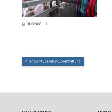
01.10.2018
landwirt_beratung_viehhaltung