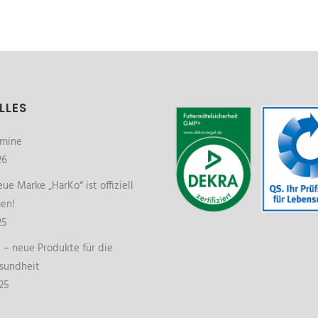
LLES
rmine
26
ue Marke „HarKo“ ist offiziell
gen!
25
– neue Produkte für die
sundheit
25