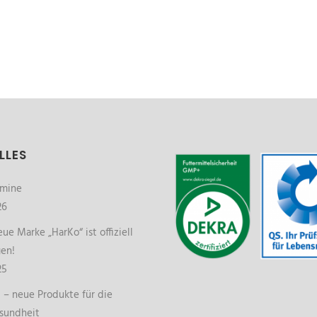
LLES
rmine
26
ue Marke „HarKo“ ist offiziell
gen!
25
– neue Produkte für die
sundheit