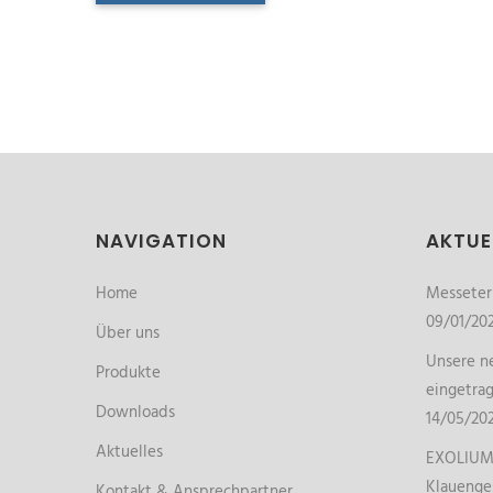
NAVIGATION
AKTUE
Home
Messete
09/01/20
Über uns
Unsere ne
Produkte
eingetra
Downloads
14/05/20
Aktuelles
EXOLIUM 
Klauenge
Kontakt & Ansprechpartner