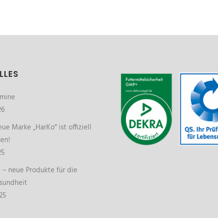
LLES
rmine
26
ue Marke „HarKo“ ist offiziell
gen!
25
– neue Produkte für die
sundheit
25