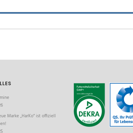
LLES
rmine
26
ue Marke „HarKo“ ist offiziell
gen!
25