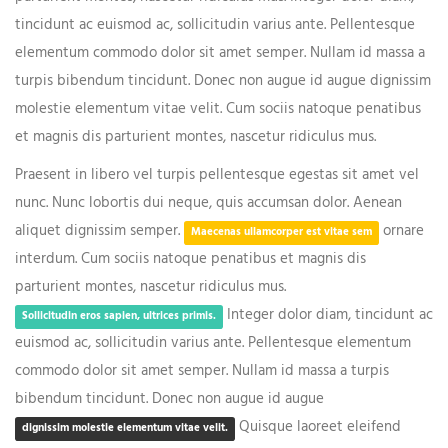
tincidunt ac euismod ac, sollicitudin varius ante. Pellentesque
elementum commodo dolor sit amet semper. Nullam id massa a
turpis bibendum tincidunt. Donec non augue id augue dignissim
molestie elementum vitae velit. Cum sociis natoque penatibus
et magnis dis parturient montes, nascetur ridiculus mus.
Praesent in libero vel turpis pellentesque egestas sit amet vel
nunc. Nunc lobortis dui neque, quis accumsan dolor. Aenean
aliquet dignissim semper.
ornare
Maecenas ullamcorper est vitae sem
interdum. Cum sociis natoque penatibus et magnis dis
parturient montes, nascetur ridiculus mus.
Integer dolor diam, tincidunt ac
Sollicitudin eros sapien, ultrices primis.
euismod ac, sollicitudin varius ante. Pellentesque elementum
commodo dolor sit amet semper. Nullam id massa a turpis
bibendum tincidunt. Donec non augue id augue
Quisque laoreet eleifend
dignissim molestie elementum vitae velit.