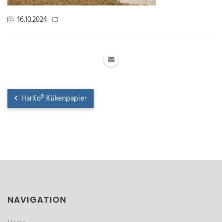
16.10.2024
HarKo® Kükenpapier
NAVIGATION