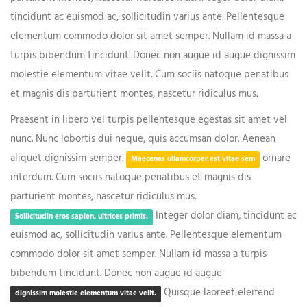
tincidunt ac euismod ac, sollicitudin varius ante. Pellentesque
elementum commodo dolor sit amet semper. Nullam id massa a
turpis bibendum tincidunt. Donec non augue id augue dignissim
molestie elementum vitae velit. Cum sociis natoque penatibus
et magnis dis parturient montes, nascetur ridiculus mus.
Praesent in libero vel turpis pellentesque egestas sit amet vel
nunc. Nunc lobortis dui neque, quis accumsan dolor. Aenean
aliquet dignissim semper.
ornare
Maecenas ullamcorper est vitae sem
interdum. Cum sociis natoque penatibus et magnis dis
parturient montes, nascetur ridiculus mus.
Integer dolor diam, tincidunt ac
Sollicitudin eros sapien, ultrices primis.
euismod ac, sollicitudin varius ante. Pellentesque elementum
commodo dolor sit amet semper. Nullam id massa a turpis
bibendum tincidunt. Donec non augue id augue
Quisque laoreet eleifend
dignissim molestie elementum vitae velit.