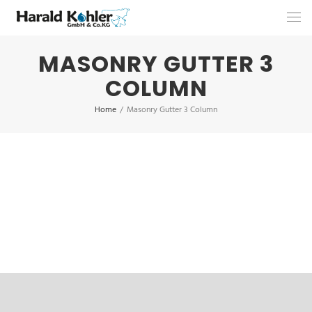
MASONRY GUTTER 3
COLUMN
Home
/
Masonry Gutter 3 Column