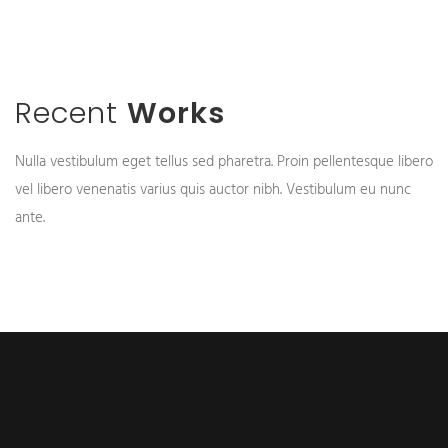
Recent
Works
Nulla vestibulum eget tellus sed pharetra. Proin pellentesque libero
vel libero venenatis varius quis auctor nibh. Vestibulum eu nunc
ante.