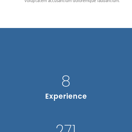
voluptatem accusantium doloremque laudantium.
9
Experience
302