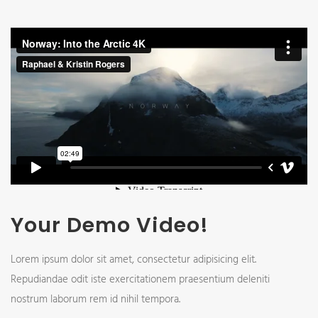
Your Demo Video!
Lorem ipsum dolor sit amet, consectetur adipisicing elit.
Repudiandae odit iste exercitationem praesentium deleniti
nostrum laborum rem id nihil tempora.